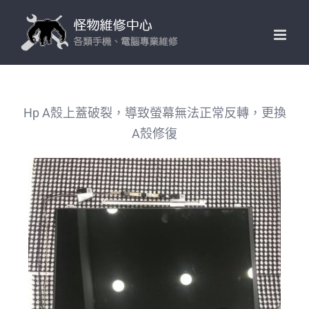
Skip
to
content
Hp A殼上蓋破裂，導致螢幕無法正常反轉，更換
A殼修復