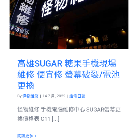
高雄SUGAR 糖果手機現場
維修 便宜修 螢幕破裂/電池
更換
By
怪物維修
|
14 7 月, 2022
|
維修日誌
怪物維修 手機電腦維修中心 SUGAR螢幕更
換價格表 C11 [...]
閱讀更多