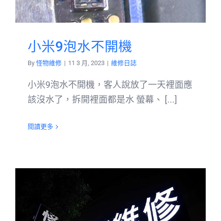
小米9泡水不開機
By
怪物維修
|
11 3 月, 2023
|
維修日誌
小米9泡水不開機，客人說放了一天裡面應
該沒水了，拆開裡面都是水 螢幕、 [...]
閱讀更多