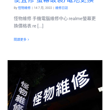
By
怪物維修
|
14 7 月, 2022
|
維修日誌
怪物維修 手機電腦維修中心 realme螢幕更
換價格表 re [...]
閱讀更多