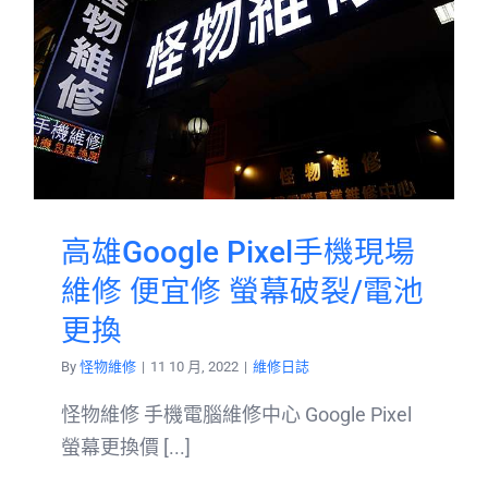
高雄Google Pixel手機現場
維修 便宜修 螢幕破裂/電池
更換
By
怪物維修
|
11 10 月, 2022
|
維修日誌
怪物維修 手機電腦維修中心 Google Pixel
螢幕更換價 [...]