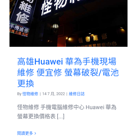
高雄Huawei 華為手機現場
維修 便宜修 螢幕破裂/電池
更換
By
怪物維修
|
14 7 月, 2022
|
維修日誌
怪物維修 手機電腦維修中心 Huawei 華為
螢幕更換價格表 [...]
閱讀更多