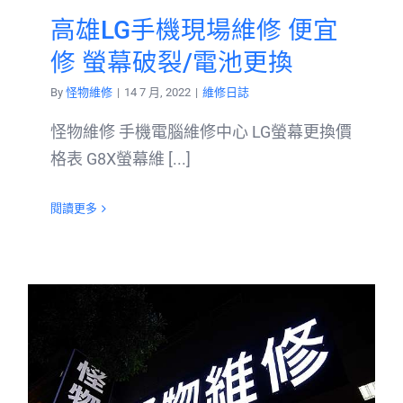
高雄LG手機現場維修 便宜
修 螢幕破裂/電池更換
By
怪物維修
|
14 7 月, 2022
|
維修日誌
怪物維修 手機電腦維修中心 LG螢幕更換價
格表 G8X螢幕維 [...]
閱讀更多