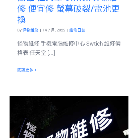
修 便宜修 螢幕破裂/電池更
換
By
怪物維修
|
14 7 月, 2022
|
維修日誌
怪物維修 手機電腦維修中心 Swtich 維修價
格表 任天堂 [...]
閱讀更多