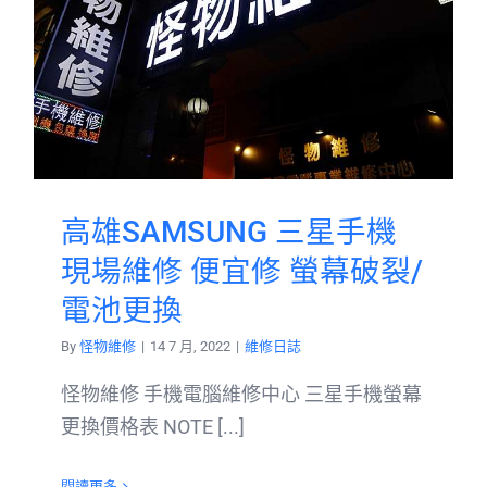
高雄SAMSUNG 三星手機
現場維修 便宜修 螢幕破裂/
電池更換
By
怪物維修
|
14 7 月, 2022
|
維修日誌
怪物維修 手機電腦維修中心 三星手機螢幕
更換價格表 NOTE [...]
閱讀更多