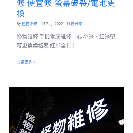
修 便宜修 螢幕破裂/電池更
換
By
怪物維修
|
14 7 月, 2022
|
維修日誌
怪物維修 手機電腦維修中心 小米、紅米螢
幕更換價格表 紅米全 [...]
閱讀更多