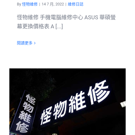
By
怪物維修
|
14 7 月, 2022
|
維修日誌
怪物維修 手機電腦維修中心 ASUS 華碩螢
幕更換價格表 A [...]
閱讀更多