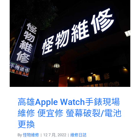
高雄Apple Watch手錶現場
維修 便宜修 螢幕破裂/電池
更換
By
怪物維修
|
12 7 月, 2022
|
維修日誌