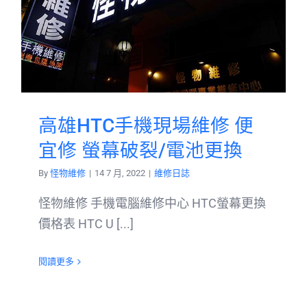
高雄HTC手機現場維修 便
宜修 螢幕破裂/電池更換
By
怪物維修
|
14 7 月, 2022
|
維修日誌
怪物維修 手機電腦維修中心 HTC螢幕更換
價格表 HTC U [...]
閱讀更多