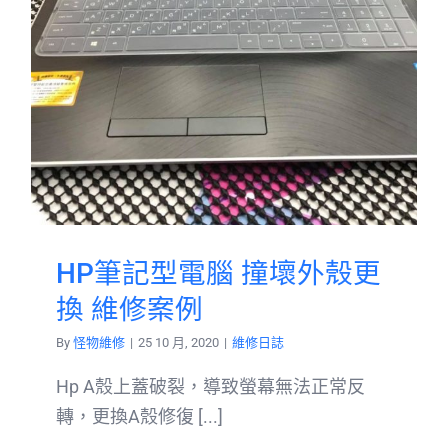
HP筆記型電腦 撞壞外殼更
換 維修案例
By
怪物維修
|
25 10 月, 2020
|
維修日誌
Hp A殼上蓋破裂，導致螢幕無法正常反
轉，更換A殼修復 [...]