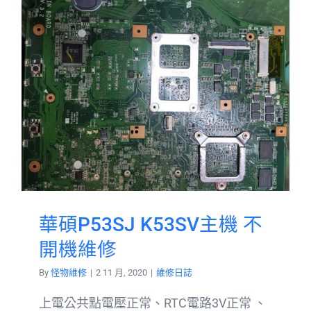
華碩P53SJ K53SV主機 不
開機維修
By
怪物維修
|
2 11 月, 2020
|
維修日誌
上電公共點電壓正常、RTC電路3V正常 、