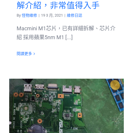
解介紹，非常值得入手
By
怪物維修
|
19 3 月, 2021
|
維修日誌
Macmini M1芯片，已有詳細拆解、芯片介
紹 採用蘋果5nm M1 [...]
閱讀更多