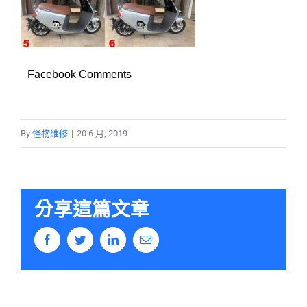
Facebook Comments
By
怪物維修
|
20 6 月, 2019
分享這篇文章
Facebook
Twitter
LinkedIn
Email: